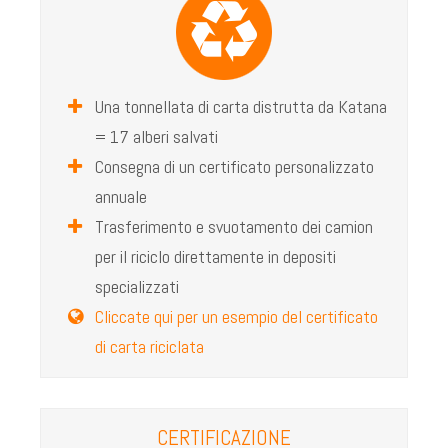
DISTRUZIONE DI ARCHIVI
SERVIZIO CONTINUO
DISTRUZIONE DIGITALE
Una tonnellata di carta distrutta da Katana
DISTRUZIONE DI HARD DISK
= 17 alberi salvati
SOLUZIONE KATANA PER I DATA CENTERS
Consegna di un certificato personalizzato
annuale
RESSOURCES
Trasferimento e svuotamento dei camion
CONTATTI
per il riciclo direttamente in depositi
specializzati
Cliccate qui per un esempio del certificato
di carta riciclata
CERTIFICAZIONE