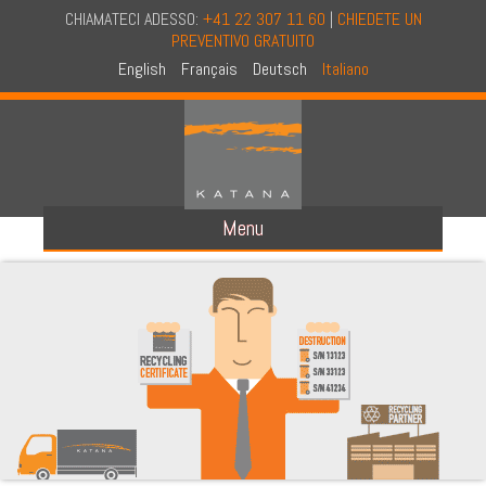
CHIAMATECI ADESSO:
+41 22 307 11 60
|
CHIEDETE UN
PREVENTIVO GRATUITO
English
Français
Deutsch
Italiano
Menu
A PROPOSITO DI NOI
A PROPOSITO DI KATANA
CONCETTO
FILOSOFIA E STORIA
AUDIT IN CONFIDENZIALITA
CERTIFICATO NAID