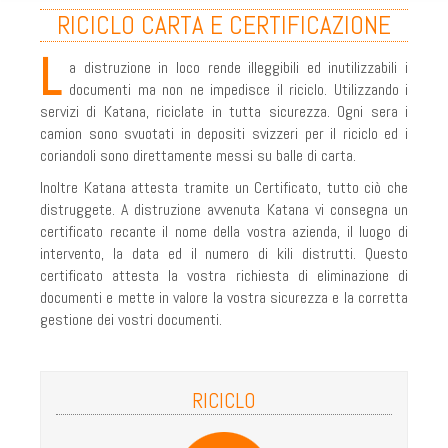
RICICLO CARTA E CERTIFICAZIONE
COPERTURA NAZIONALE
L
a distruzione in loco rende illeggibili ed inutilizzabili i
RICICLO CARTA E CERTIFICAZIONE
documenti ma non ne impedisce il riciclo. Utilizzando i
DOVE SIAMO - CONTACT
servizi di Katana, riciclate in tutta sicurezza. Ogni sera i
camion sono svuotati in depositi svizzeri per il riciclo ed i
I NOSTRI CAMION
coriandoli sono direttamente messi su balle di carta.
PARTNERS
Inoltre Katana attesta tramite un Certificato, tutto ciò che
distruggete. A distruzione avvenuta Katana vi consegna un
RGPD
certificato recante il nome della vostra azienda, il luogo di
intervento, la data ed il numero di kili distrutti. Questo
TERMINI E CONDIZIONI
certificato attesta la vostra richiesta di eliminazione di
documenti e mette in valore la vostra sicurezza e la corretta
INDUSTRIA
gestione dei vostri documenti.
LEGGE E DIRITTO
DISTRUZIONE CARTA
RICICLO
DISTRUZIONE CARTA IN LOCO