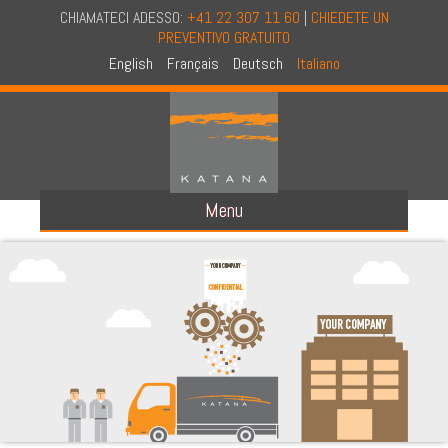
CHIAMATECI ADESSO:
+41 22 307 11 60
|
CHIEDETE UN
PREVENTIVO GRATUITO
English
Français
Deutsch
Italiano
Menu
A PROPOSITO DI NOI
A PROPOSITO DI KATANA
CONCETTO
FILOSOFIA E STORIA
AUDIT IN CONFIDENZIALITA
CERTIFICATO NAID