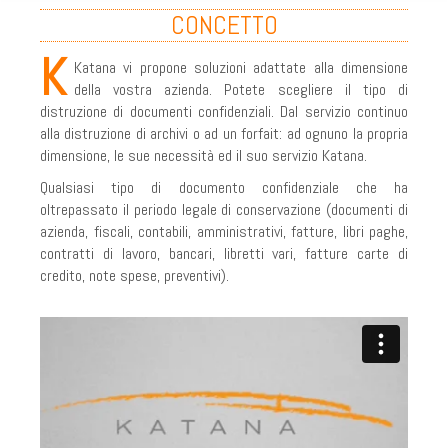
CONCETTO
COPERTURA NAZIONALE
K
Katana vi propone soluzioni adattate alla dimensione
RICICLO CARTA E CERTIFICAZIONE
della vostra azienda. Potete scegliere il tipo di
DOVE SIAMO - CONTACT
distruzione di documenti confidenziali. Dal servizio continuo
alla distruzione di archivi o ad un forfait: ad ognuno la propria
I NOSTRI CAMION
dimensione, le sue necessità ed il suo servizio Katana.
PARTNERS
Qualsiasi tipo di documento confidenziale che ha
oltrepassato il periodo legale di conservazione (documenti di
RGPD
azienda, fiscali, contabili, amministrativi, fatture, libri paghe,
contratti di lavoro, bancari, libretti vari, fatture carte di
TERMINI E CONDIZIONI
credito, note spese, preventivi).
INDUSTRIA
LEGGE E DIRITTO
DISTRUZIONE CARTA
DISTRUZIONE CARTA IN LOCO