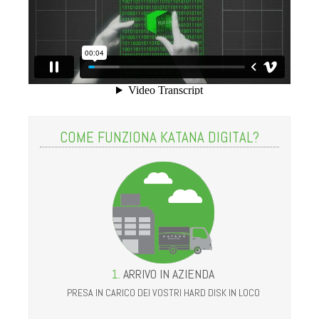
DISTRUZIONE DI ARCHIVI
SERVIZIO CONTINUO
DISTRUZIONE DIGITALE
DISTRUZIONE DI HARD DISK
SOLUZIONE KATANA PER I DATA CENTERS
COME FUNZIONA KATANA DIGITAL?
RESSOURCES
CONTATTI
1.
ARRIVO IN AZIENDA
PRESA IN CARICO DEI VOSTRI HARD DISK IN LOCO