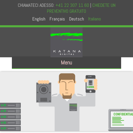
CHIAMATECI ADESSO:
+41 22 307 11 60
|
CHIEDETE UN
PREVENTIVO GRATUITO
English
Français
Deutsch
Italiano
Menu
A PROPOSITO DI NOI
A PROPOSITO DI KATANA
CONCETTO
FILOSOFIA E STORIA
AUDIT IN CONFIDENZIALITA
CERTIFICATO NAID