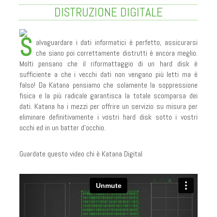
DISTRUZIONE DIGITALE
COPERTURA NAZIONALE
RICICLO CARTA E CERTIFICAZIONE
S
alvaguardare i dati informatici è perfetto, assicurarsi
che siano poi correttamente distrutti è ancora meglio.
DOVE SIAMO - CONTACT
Molti pensano che il riformattaggio di un hard disk è
I NOSTRI CAMION
sufficiente a che i vecchi dati non vengano più letti ma è
falso! Da Katana pensiamo che solamente la soppressione
PARTNERS
fisica e la più radicale garantisca la totale scomparsa dei
dati. Katana ha i mezzi per offrire un servizio su misura per
RGPD
eliminare definitivamente i vostri hard disk sotto i vostri
TERMINI E CONDIZIONI
occhi ed in un batter d’occhio.
INDUSTRIA
Guardate questo video chi è Katana Digital
LEGGE E DIRITTO
DISTRUZIONE CARTA
DISTRUZIONE CARTA IN LOCO