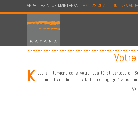
APPELLEZ NOUS MAINTENANT:
+41 22 307 11 60
|
DEMANDE
Votre
K
atana intervient dans votre localité et partout en
documents confidentiels. Katana s'engage à vous con
Veu