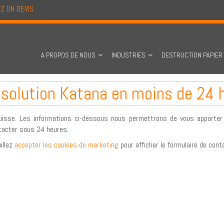
Z UN DEVIS
A PROPOS DE NOUS
INDUSTRIES
DESTRUCTION PAPIER
 solution Katana en moins de 24 
 Suisse. Les informations ci-dessous nous permettrons de vous apporte
tacter sous 24 heures.
illez
accepter les cookies de marketing
pour afficher le formulaire de cont