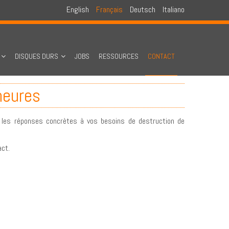
English
Français
Deutsch
Italiano
DISQUES DURS
JOBS
RESSOURCES
CONTACT
heures
r les réponses concrètes à vos besoins de destruction de
act.