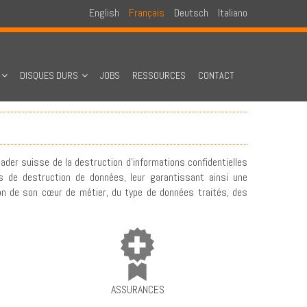
English
Français
Deutsch
Italiano
DISQUES DURS
JOBS
RESSOURCES
CONTACT
eader suisse de la destruction d'informations confidentielles
us de destruction de données, leur garantissant ainsi une
ion de son cœur de métier, du type de données traités, des
ASSURANCES